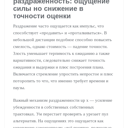
раздраженность: ощущение
силы но снижение в
точности оценки
Раздражение часто ощущается как импульс, что
способствует «продавить» и «проталкиваться». В
небольшой дистанции подобное способно повысить
смелость, однако стоимость — падение точности.
Злость уменьшает терпимость к ожиданию а также
вариативности, следовательно снижает точность
ожидания и выдержки и плюс построения плана.
Включается стремление упростить непростое и плюс
поторопить то что, что именно требует времени и
паузы.
Важный механизм раздраженности up x — усиление
убежденности в собственных собственных
трактовках. Ум перестает проверять а урезает пул
альтернатив. На ощущениях это ощущается как
укрепление самоконтроля: «всё понятно, полностью