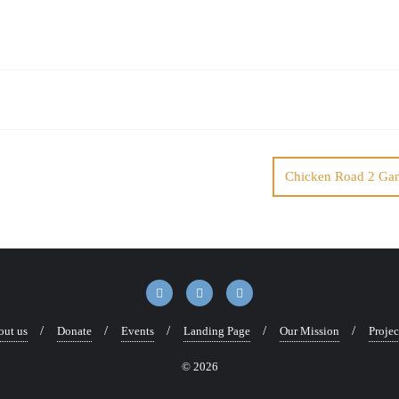
Chicken Road 2 Ga
ut us
Donate
Events
Landing Page
Our Mission
Projec
© 2026