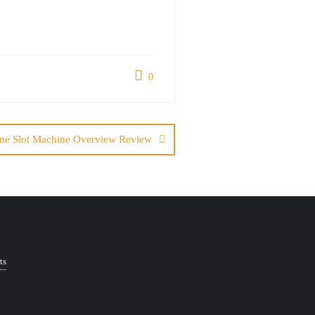
0
me Slot Machine Overview Review
ts