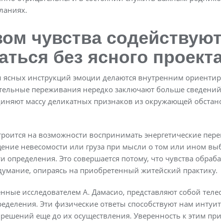
ланиях.
зом чувства содействую
ться без ясного проект
 и ясных инструкций эмоции делаются внутренним ориент
тельные переживания нередко заключают больше сведений,
диняют массу деликатных признаков из окружающей обстан
роится на возможности воспринимать энергетические пер
щение невесомости или груза при мысли о том или ином вы
и определения. Это совершается потому, что чувства обра
думание, опираясь на приобретенный житейский практику.
нные исследователем А. Дамасио, представляют собой теле
деления. Эти физические ответы способствуют нам интуи
решений еще до их осуществления. Уверенность к этим пр