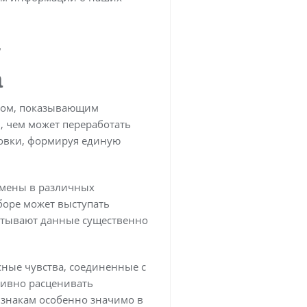
т
а
иром, показывающим
 чем может переработать
овки, формируя единую
емены в различных
боре может выступать
батывают данные существенно
сные чувства, соединенные с
тивно расценивать
изнакам особенно значимо в