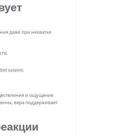
вует
ния даже при нехватке
сти.
bet казино.
уществления и ощущение
манны, вера поддерживает
реакции