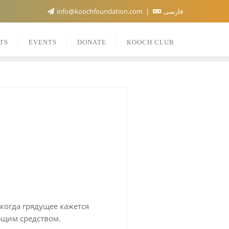
info@koochfoundation.com
فارسی
TS
EVENTS
DONATE
KOOCH CLUB
когда грядущее кажется
ющим средством.