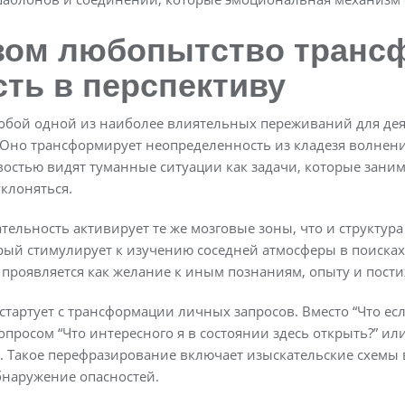
зом любопытство транс
ть в перспективу
обой одной из наиболее влиятельных переживаний для дея
 Оно трансформирует неопределенность из кладезя волнени
остью видят туманные ситуации как задачи, которые занима
клоняться.
льность активирует те же мозговые зоны, что и структура 
рый стимулирует к изучению соседней атмосферы в поисках
 проявляется как желание к иным познаниям, опыту и пост
тартует с трансформации личных запросов. Вместо “Что если
опросом “Что интересного я в состоянии здесь открыть?” или
. Такое перефразирование включает изыскательские схемы 
бнаружение опасностей.