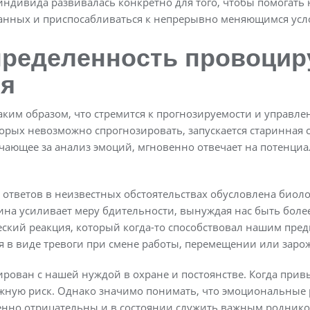
индивида развивалась конкретно для того, чтобы помогать
данных и приспосабливаться к непрерывно меняющимся усл
пределенность провоци
я
ким образом, что стремится к прогнозируемости и управлен
торых невозможно спрогнозировать, запускается старинная
ечающее за анализ эмоций, мгновенно отвечает на потенциа
тветов в неизвестных обстоятельствах обусловлена биоло
ина усиливает меру бдительности, вынуждая нас быть боле
еский реакция, который когда-то способствовал нашим пред
ся в виде тревоги при смене работы, перемещении или заро
иирован с нашей нуждой в охране и постоянстве. Когда при
можную риск. Однако значимо понимать, что эмоциональные
енно отрицательны и в состоянии служить важным родник