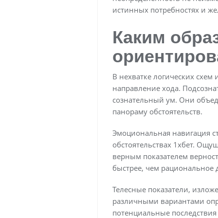
истинных потребностях и же
Каким обра
ориентирова
В нехватке логических схем
направление хода. Подсозна
сознательный ум. Они объе
панораму обстоятельств.
Эмоциональная навигация ст
обстоятельствах 1хбет. Ощу
верным показателем верност
быстрее, чем рациональное 
Телесные показатели, изложе
различными вариантами опре
потенциальные последствия 