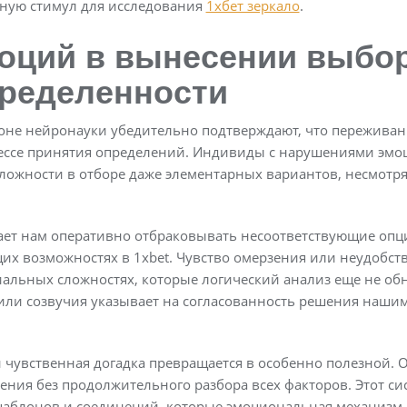
вную стимул для исследования
1хбет зеркало
.
оций в вынесении выбо
пределенности
оне нейронауки убедительно подтверждают, что переживан
цессе принятия определений. Индивиды с нарушениями эмо
ожности в отборе даже элементарных вариантов, несмотря
ает нам оперативно отбраковывать несоответствующие опци
 возможностях в 1xbet. Чувство омерзения или неудобств
иальных сложностях, которые логический анализ еще не об
или созвучия указывает на согласованность решения наши
и чувственная догадка превращается в особенно полезной. 
ния без продолжительного разбора всех факторов. Этот сис
шаблонов и соединений, которые эмоциональная механизм