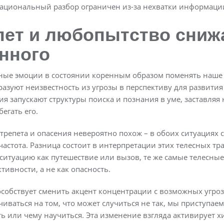
 рациональный разбор ограничен из-за нехватки информаци
пет и любопытство сниж
нного
ные эмоции в состоянии коренным образом поменять наше
азуют неизвестность из угрозы в перспективу для развити
ия запускают структуры поиска и познания в уме, заставляя 
егать его.
трепета и опасения невероятно похож – в обоих ситуациях
астота. Разница состоит в интерпретации этих телесных т
ситуацию как путешествие или вызов, те же самые телесны
тивности, а не как опасность.
собствует сменить акцент концентрации с возможных угроз
чиваться на том, что может случиться не так, мы приступае
ть или чему научиться. Эта изменение взгляда активирует 