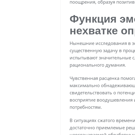
поощрения, образуя позити
Функция эм
нехватке о
Нынешние исследования в з
существенную задачу в про
испытывают значительные сл
рационального думания.
Чувственная расценка помог
максимально обнадеживающих
свидетельствовать о потенц
восприятие воодушевления 
потребностям.
В ситуациях сжатого времен
достаточно приемлемые реше
неосознаваемой обработке 