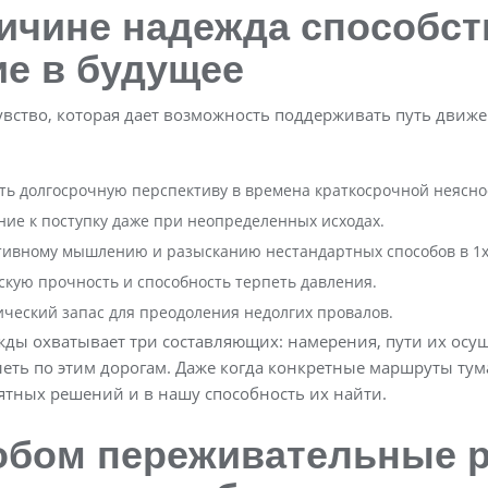
ричине надежда способст
е в будущее
увство, которая дает возможность поддерживать путь движе
ть долгосрочную перспективу в времена краткосрочной неясно
ие к поступку даже при неопределенных исходах.
тивному мышлению и разысканию нестандартных способов в 1x
скую прочность и способность терпеть давления.
ический запас для преодоления недолгих провалов.
ды охватывает три составляющих: намерения, пути их ос
еть по этим дорогам. Даже когда конкретные маршруты ту
ятных решений и в нашу способность их найти.
обом переживательные 