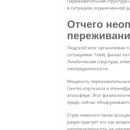
Переживательная структура 
в ситуациях ограниченной 
Отчего нео
переживани
Людской мозг организован та
ситуациями 1xbet, финал ко
Лимбическая структура, отв
неопределенности.
Мощность переживательных о
Синтез кортизола и эпинефр
атмосфере. Этот физиологич
среде, сейчас обнаруживает
Страх неясного также ассоц
разум трактует это как воз
неопределенность не неизм