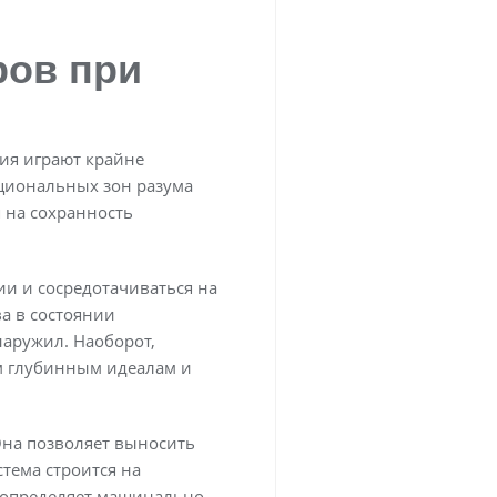
ров при
ия играют крайне
циональных зон разума
 на сохранность
и и сосредотачиваться на
а в состоянии
наружил. Наоборот,
м глубинным идеалам и
Она позволяет выносить
тема строится на
 определяет машинально.