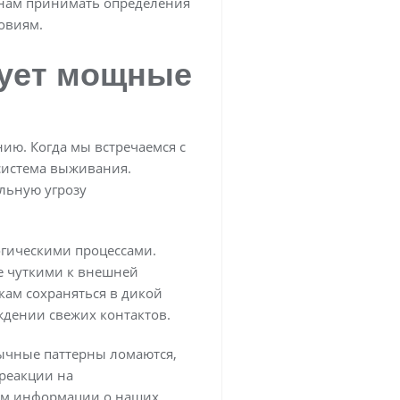
 нам принимать определения
овиям.
рует мощные
ию. Когда мы встречаемся с
 система выживания.
льную угрозу
гическими процессами.
е чуткими к внешней
кам сохраняться в дикой
ждении свежих контактов.
вычные паттерны ломаются,
 реакции на
ом информации о наших