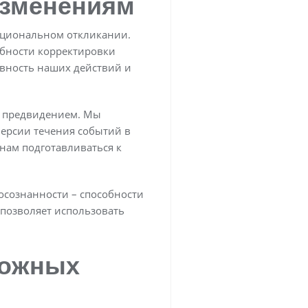
изменениям
моциональном откликании.
ебности корректировки
ивность наших действий и
м предвидением. Мы
версии течения событий в
 нам подготавливаться к
осознанности – способности
позволяет использовать
ложных