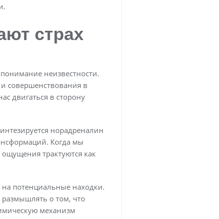
и.
ают страх
 понимание неизвестности.
я и совершенствования в
нас двигаться в сторону
 синтезируется норадреналин
рансформаций. Когда мы
е ощущения трактуются как
 на потенциальные находки.
м размышлять о том, что
химическую механизм